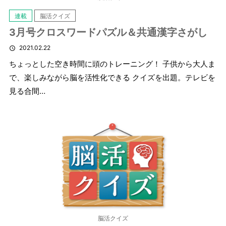
連載
脳活クイズ
3月号クロスワードパズル＆共通漢字さがし
2021.02.22
ちょっとした空き時間に頭のトレーニング！ 子供から大人ま
で、楽しみながら脳を活性化できる クイズを出題。テレビを
見る合間…
脳活クイズ