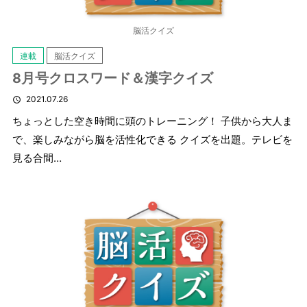
脳活クイズ
連載
脳活クイズ
8月号クロスワード＆漢字クイズ
2021.07.26
ちょっとした空き時間に頭のトレーニング！ 子供から大人ま
で、楽しみながら脳を活性化できる クイズを出題。テレビを
見る合間…