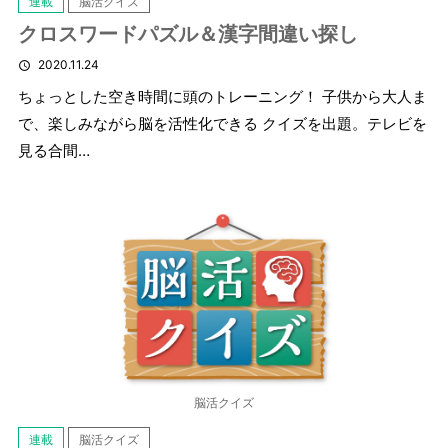
連載
脳活クイズ
クロスワードパズル＆漢字間違い探し
2020.11.24
ちょっとした空き時間に頭のトレーニング！ 子供から大人ま
で、楽しみながら脳を活性化できる クイズを出題。テレビを
見る合間…
脳活クイズ
連載
脳活クイズ