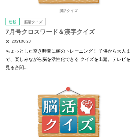
脳活クイズ
連載
脳活クイズ
7月号クロスワード＆漢字クイズ
2021.06.23
ちょっとした空き時間に頭のトレーニング！ 子供から大人ま
で、楽しみながら脳を活性化できる クイズを出題。テレビを
見る合間…