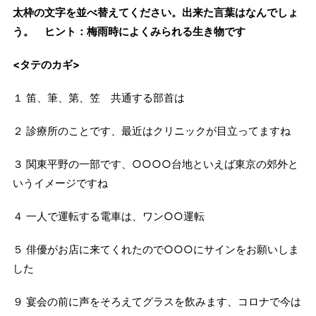
太枠の文字を並べ替えてください。出来た言葉はなんでしょ
う。 ヒント：梅雨時によくみられる生き物です
<タテのカギ>
１ 笛、筆、第、笠 共通する部首は
２ 診療所のことです、最近はクリニックが目立ってますね
３ 関東平野の一部です、○○○○台地といえば東京の郊外と
いうイメージですね
４ 一人で運転する電車は、ワン○○運転
５ 俳優がお店に来てくれたので○○○にサインをお願いしま
した
９ 宴会の前に声をそろえてグラスを飲みます、コロナで今は