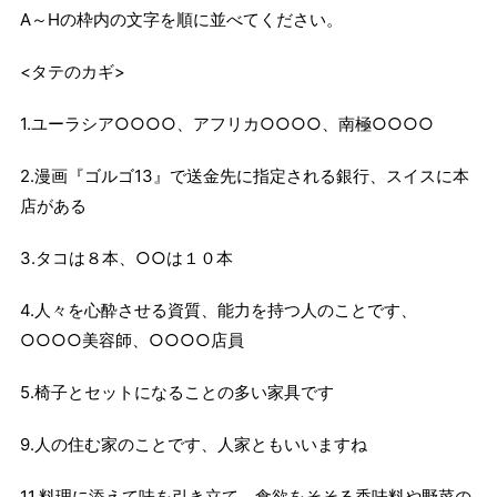
A～Hの枠内の文字を順に並べてください。
<タテのカギ>
1.ユーラシア○○○○、アフリカ○○○○、南極○○○○
2.漫画『ゴルゴ13』で送金先に指定される銀行、スイスに本
店がある
3.タコは８本、○○は１０本
4.人々を心酔させる資質、能力を持つ人のことです、
○○○○美容師、○○○○店員
5.椅子とセットになることの多い家具です
9.人の住む家のことです、人家ともいいますね
11.料理に添えて味を引き立て、食欲をそそる香味料や野菜の