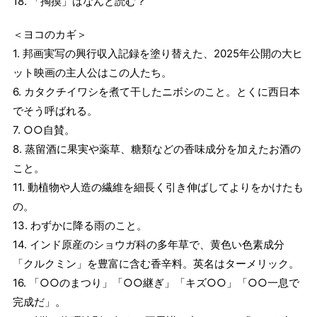
18. 「掏摸」はなんと読む？
＜ヨコのカギ＞
1. 邦画実写の興行収入記録を塗り替えた、2025年公開の大ヒ
ット映画の主人公はこの人たち。
6. カタクチイワシを煮て干したニボシのこと。とくに西日本
でそう呼ばれる。
7. ○○自賛。
8. 蒸留酒に果実や薬草、糖類などの香味成分を加えたお酒の
こと。
11. 動植物や人造の繊維を細長く引き伸ばしてよりをかけたも
の。
13. わずかに降る雨のこと。
14. インド原産のショウガ科の多年草で、黄色い色素成分
「クルクミン」を豊富に含む香辛料。英名はターメリック。
16. 「○○のまつり」「○○継ぎ」「キズ○○」「○○一息で
完成だ」。