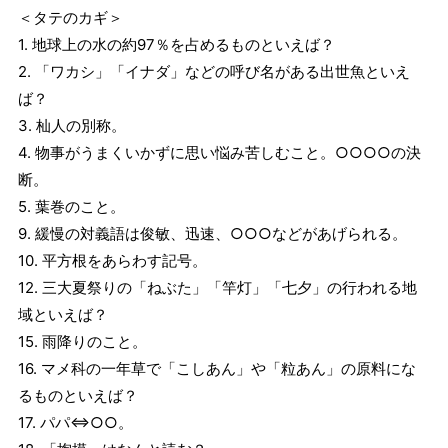
＜タテのカギ＞
1. 地球上の水の約97％を占めるものといえば？
2. 「ワカシ」「イナダ」などの呼び名がある出世魚といえ
ば？
3. 杣人の別称。
4. 物事がうまくいかずに思い悩み苦しむこと。○○○○の決
断。
5. 葉巻のこと。
9. 緩慢の対義語は俊敏、迅速、○○○などがあげられる。
10. 平方根をあらわす記号。
12. 三大夏祭りの「ねぶた」「竿灯」「七夕」の行われる地
域といえば？
15. 雨降りのこと。
16. マメ科の一年草で「こしあん」や「粒あん」の原料にな
るものといえば？
17. パパ⇔○○。