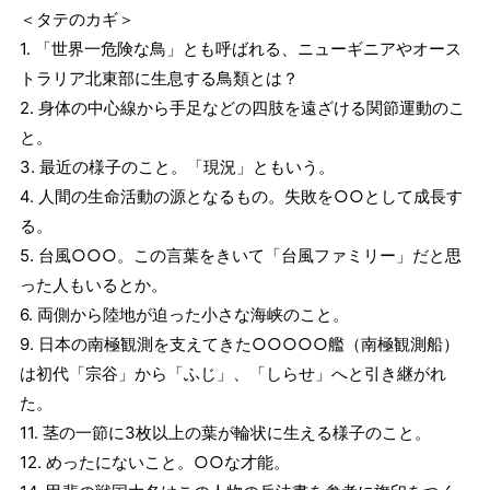
＜タテのカギ＞
1. 「世界一危険な鳥」とも呼ばれる、ニューギニアやオース
トラリア北東部に生息する鳥類とは？
2. 身体の中心線から手足などの四肢を遠ざける関節運動のこ
と。
3. 最近の様子のこと。「現況」ともいう。
4. 人間の生命活動の源となるもの。失敗を○○として成長す
る。
5. 台風○○○。この言葉をきいて「台風ファミリー」だと思
った人もいるとか。
6. 両側から陸地が迫った小さな海峡のこと。
9. 日本の南極観測を支えてきた○○○○○艦（南極観測船）
は初代「宗谷」から「ふじ」、「しらせ」へと引き継がれ
た。
11. 茎の一節に3枚以上の葉が輪状に生える様子のこと。
12. めったにないこと。○○な才能。