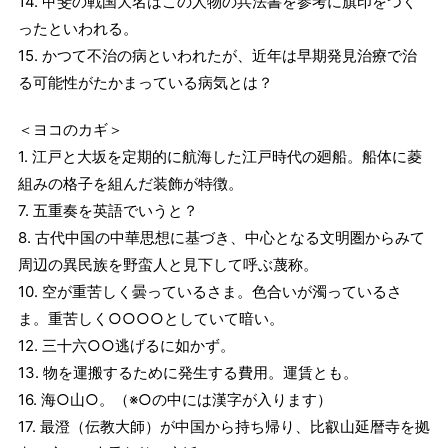
14. 甲斐の戦国大名はこの人物の兵法書を参考に旗印をつく
ったといわれる。
15. かつて不治の病といわれたが、近年は早期発見治療で治
る可能性がたかまっている病気とは？
＜ヨコのカギ＞
1. 江戸と大坂を定期的に航海した江戸時代の廻船。船体に菱
組みの格子を組んだ装飾が特徴。
7. 五重奏を英語でいうと？
8. 古代中国の中華思想に基づき、中心となる文明圏からみて
周辺の異民族を野蛮人と見下して呼ぶ蔑称。
10. 空が重苦しく曇っているさま。色合いが濁っているさ
ま。重苦しく○○○○としていて暗い。
12. 三十六○○逃げるに如かず。
13. 物を運搬するために発生する費用。運賃とも。
16. 海○山○。（※○の中には漢字が入ります）
17. 最澄（伝教大師）が中国から持ち帰り、比叡山延暦寺を拠