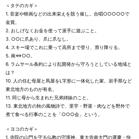
＜タテのカギ＞
1. 音楽や映画などの出来栄えを競う催し。合唱○○○○○で
金賞。
2. おしげなくお金を使って派手に遊ぶこと。
3. ○○に爪あり、爪に爪なし。
4. スキー場でこれに乗って高所まで登り、滑り降りる。
5. 南⇔○○。
6. ラムサール条約により乱開発から守ろうとしている地域と
は？
10. 人の住む母屋と馬屋をL字形に一体化した家。岩手県など
東北地方のものが有名。
11. 同じ母から生まれた兄弟姉妹のこと。
13. 東北地方の秋の風物詩で、里芋・野菜・肉などを野外で
煮て食べる行事のことを「○○○会」という。
＜ヨコのカギ＞
1. 寺院の山門を守る仏教の守護神。東大寺南大門の運慶・快