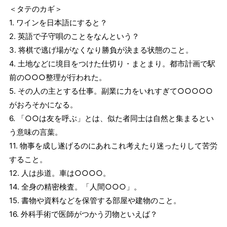
＜タテのカギ＞
1. ワインを日本語にすると？
2. 英語で子守唄のことをなんという？
3. 将棋で逃げ場がなくなり勝負が決まる状態のこと。
4. 土地などに境目をつけた仕切り・まとまり。都市計画で駅
前の○○○整理が行われた。
5. その人の主とする仕事。副業に力をいれすぎて○○○○○
がおろそかになる。
6. 「○○は友を呼ぶ」とは、似た者同士は自然と集まるとい
う意味の言葉。
11. 物事を成し遂げるのにあれこれ考えたり迷ったりして苦労
すること。
12. 人は歩道。車は○○○○。
14. 全身の精密検査。「人間○○○」。
15. 書物や資料などを保管する部屋や建物のこと。
16. 外科手術で医師がつかう刃物といえば？