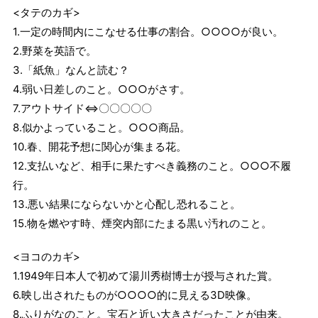
<タテのカギ>
1.一定の時間内にこなせる仕事の割合。○○○○が良い。
2.野菜を英語で。
3.「紙魚」なんと読む？
4.弱い日差しのこと。○○○がさす。
7.アウトサイド⇔〇〇〇〇〇
8.似かよっていること。○○○商品。
10.春、開花予想に関心が集まる花。
12.支払いなど、相手に果たすべき義務のこと。○○○不履
行。
13.悪い結果にならないかと心配し恐れること。
15.物を燃やす時、煙突内部にたまる黒い汚れのこと。
<ヨコのカギ>
1.1949年日本人で初めて湯川秀樹博士が授与された賞。
6.映し出されたものが○○○○的に見える3D映像。
8.ふりがなのこと。宝石と近い大きさだったことが由来。