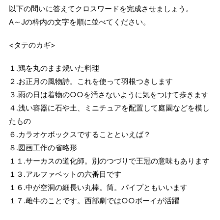
以下の問いに答えてクロスワードを完成させましょう。
A～Jの枠内の文字を順に並べてください。
<タテのカギ>
１.鶏を丸のまま焼いた料理
２.お正月の風物詩。これを使って羽根つきします
３.雨の日は着物の○○を汚さないように気をつけて歩きます
４.浅い容器に石や土、ミニチュアを配置して庭園などを模し
たもの
６.カラオケボックスですることといえば？
８.図画工作の省略形
１１.サーカスの道化師。別のつづりで王冠の意味もあります
１３.アルファベットの六番目です
１６.中が空洞の細長い丸棒。筒。パイプともいいます
１７.雌牛のことです。西部劇では○○ボーイが活躍