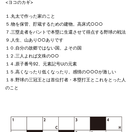
<ヨコのカギ>
１.丸太で作った家のこと
５.物を保管、貯蔵するための建物。高床式○○○
７.三塁走者をバントで本塁に生還させて得点する野球の戦法
９.人生、山あり○○ありです
１０.自分の故郷ではない国。よその国
１２.三人よれば文殊の○○
１４.原子番号92、元素記号Uの元素
１５.高くなったり低くなったり。感情の○○○が激しい
１８.野球の三冠王とは首位打者・本塁打王とこれをとった人
のこと