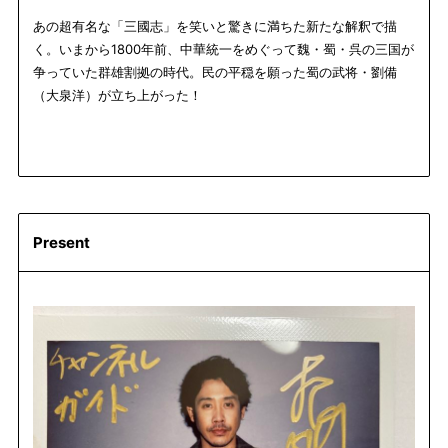
あの超有名な「三國志」を笑いと驚きに満ちた新たな解釈で描
く。いまから1800年前、中華統一をめぐって魏・蜀・呉の三国が
争っていた群雄割拠の時代。民の平穏を願った蜀の武将・劉備
（大泉洋）が立ち上がった！
Present