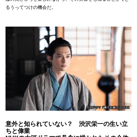
るうってつけの機会だ。
意外と知られていない？ 渋沢栄一の生い立
ちと偉業