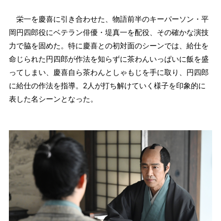
栄一を慶喜に引き合わせた、物語前半のキーパーソン・平
岡円四郎役にベテラン俳優・堤真一を配役、その確かな演技
力で脇を固めた。特に慶喜との初対面のシーンでは、給仕を
命じられた円四郎が作法を知らずに茶わんいっぱいに飯を盛
ってしまい、慶喜自ら茶わんとしゃもじを手に取り、円四郎
に給仕の作法を指導。2人が打ち解けていく様子を印象的に
表した名シーンとなった。