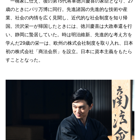
一橋家に仕え、後の第15代将軍徳川慶喜の家臣となり、27
歳のときにパリ万博に同行。先進諸国の先進的な技術や産
業、社会の内情を広く見聞し、近代的な社会制度を知り帰
国。渋沢栄一が帰国したときには、徳川慶喜は大政奉還を行
い、静岡に蟄居していた。時は明治維新、先進的な考え方を
学んだ29歳の栄一は、欧州の株式会社制度を取り入れ、日本
初の株式会社「商法会所」を設立。日本に資本主義をもたら
すこととなった。