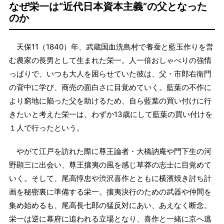
なぜ栄一は“近代日本資本主義”の父となった
のか
天保11（1840）年、武蔵国血洗島村で養蚕と藍玉作りを営
む農家の長男として生まれた栄一。人一倍おしゃべりの強情
っぱりで、いつも大人を困らせていた彼は、父・市郎右衛門
の背中に学び、商売の面白さに目覚めていく。藍葉の不作に
より窮地に陥った父を助けるため、自ら藍葉の買い付けに行
きたいと考えた栄一は、わずか13歳にして藍葉の買い付けを
１人で行ったという。
やがて江戸を訪れた際に尊王論者・大橋訥庵や門下生の河
野顕三に出会い、尊王攘夷の風を感じ草莽の志士に目覚めて
いく。そして、尾高惇忠や渋沢喜作とともに横濱焼き討ち計
画を秘密裏に準備する栄一。攘夷決行のための武器や仲間を
集め始めるも、尾高長七郎の猛反対にあい、あえなく断念。
栄一は逆に幕府に追われる立場となり、喜作と一緒に京へ逃