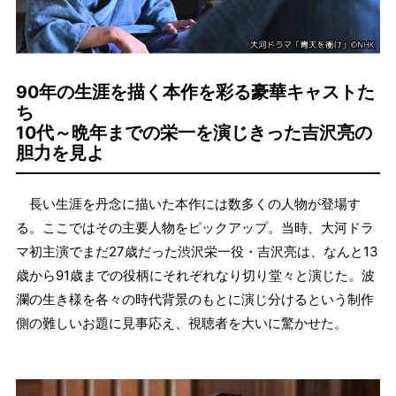
90年の生涯を描く本作を彩る豪華キャストた
ち
10代～晩年までの栄一を演じきった吉沢亮の
胆力を見よ
長い生涯を丹念に描いた本作には数多くの人物が登場す
る。ここではその主要人物をピックアップ。当時、大河ドラ
マ初主演でまだ27歳だった渋沢栄一役・吉沢亮は、なんと13
歳から91歳までの役柄にそれぞれなり切り堂々と演じた。波
瀾の生き様を各々の時代背景のもとに演じ分けるという制作
側の難しいお題に見事応え、視聴者を大いに驚かせた。