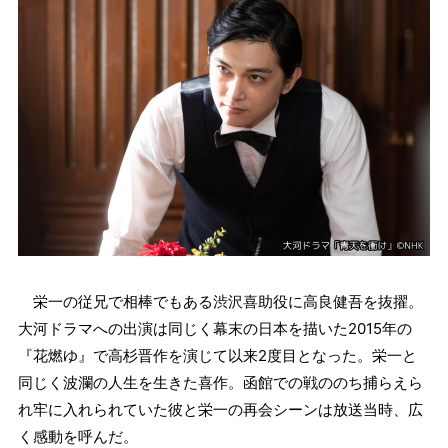
栄一の従兄で相棒でもある渋沢喜助役に高良健吾を抜擢。
大河ドラマへの出演は同じく幕末の日本を描いた2015年の
『花燃ゆ』で高杉晋作を演じて以来2度目となった。栄一と
同じく波瀾の人生を生きた喜作。函館での戦ののち捕らえら
れ牢に入れられていた彼と栄一の再会シーンは放送当時、広
く感動を呼んだ。