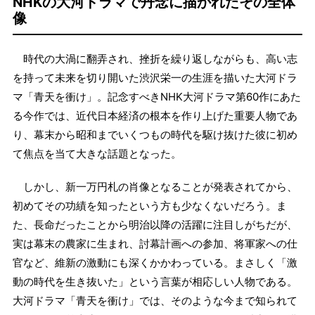
NHKの大河ドラマで丹念に描かれたその全体
像
時代の大渦に翻弄され、挫折を繰り返しながらも、高い志
を持って未来を切り開いた渋沢栄一の生涯を描いた大河ドラ
マ「青天を衝け」。記念すべきNHK大河ドラマ第60作にあた
る今作では、近代日本経済の根本を作り上げた重要人物であ
り、幕末から昭和までいくつもの時代を駆け抜けた彼に初め
て焦点を当て大きな話題となった。
しかし、新一万円札の肖像となることが発表されてから、
初めてその功績を知ったという方も少なくないだろう。ま
た、長命だったことから明治以降の活躍に注目しがちだが、
実は幕末の農家に生まれ、討幕計画への参加、将軍家への仕
官など、維新の激動にも深くかかわっている。まさしく「激
動の時代を生き抜いた」という言葉が相応しい人物である。
大河ドラマ「青天を衝け」では、そのような今まで知られて