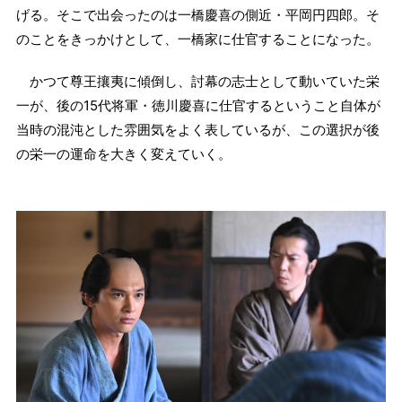
げる。そこで出会ったのは一橋慶喜の側近・平岡円四郎。そ
のことをきっかけとして、一橋家に仕官することになった。
かつて尊王攘夷に傾倒し、討幕の志士として動いていた栄
一が、後の15代将軍・徳川慶喜に仕官するということ自体が
当時の混沌とした雰囲気をよく表しているが、この選択が後
の栄一の運命を大きく変えていく。