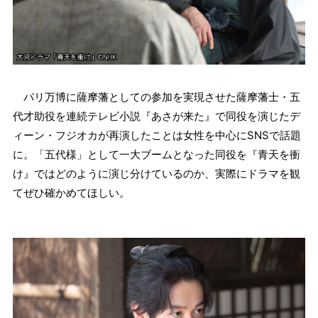
パリ万博に薩摩藩としての参加を実現させた薩摩藩士・五
代才助役を連続テレビ小説『あさが来た』で同役を演じたデ
ィーン・フジオカが再演したことは女性を中心にSNSで話題
に。「五代様」として一大ブームとなった同役を『青天を衝
け』ではどのように演じ分けているのか、実際にドラマを観
てぜひ確かめてほしい。