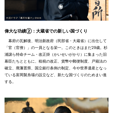
偉大な功績②：大蔵省での新しい国づくり
幕府の瓦解後、明治新政府（民部省・大蔵省）に出仕して
「官（官僚）」の一員となる栄一。このときはまだ29歳。杉
浦譲ら特命チーム・改正掛（かいせいがかり）に集まった旧
幕臣たちとともに、租税の改正、貨幣や郵便制度、戸籍法の
確立、廃藩置県、国立銀行条例の制定、今や世界遺産となっ
ている富岡製糸場の設立など、新たな国づくりのためまい進
する。