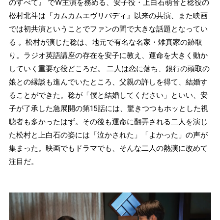
のすべて』 でW主演を務める、安子役・上白石萌音と稔役の
松村北斗は『カムカムエヴリバディ』以来の共演、また映画
では初共演ということでファンの間で大きな話題となってい
る 。松村が演じた稔は、地元で有名な名家・雉真家の跡取
り。ラジオ英語講座の存在を安子に教え、運命を大きく動か
していく重要な役どころだ。 二人は恋に落ち、銀行の頭取の
娘との縁談も進んでいたところ、父親の許しを得て、結婚す
ることができた。稔が「僕と結婚してください」といい、安
子が了承した急展開の第15話には、驚きつつもホッとした視
聴者も多かったはず。その後も運命に翻弄される二人を演じ
た松村と上白石の姿には「泣かされた」「よかった」の声が
集まった。映画でもドラマでも、そんな二人の熱演に改めて
注目だ。