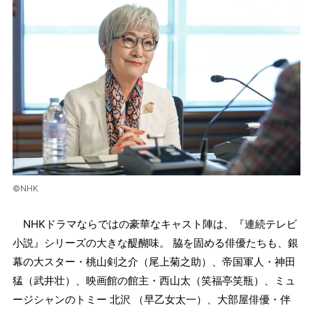
©NHK
NHKドラマならではの豪華なキャスト陣は、『連続テレビ
小説』シリーズの大きな醍醐味。 脇を固める俳優たちも、銀
幕の大スター・桃山剣之介（尾上菊之助）、帝国軍人・神田
猛（武井壮）、映画館の館主・西山太（笑福亭笑瓶）、ミュ
ージシャンのトミー 北沢 （早乙女太一）、大部屋俳優・伴