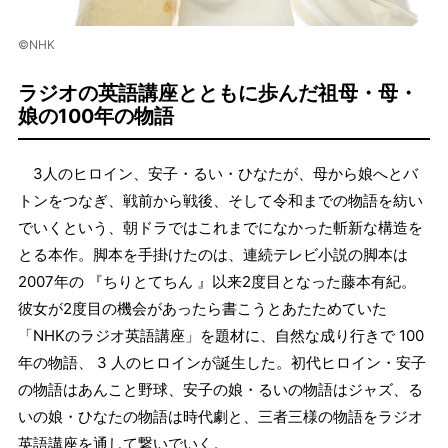
©NHK
ラジオの英語講座とともに歩んだ祖母・母・
娘の100年の物語
3人のヒロイン、安子・るい・ひなたが、母から娘へとバ
トンをつなぎ、戦前から戦後、そして令和までの物語を紡い
でいくという、朝ドラではこれまでになかった斬新な構造を
とる本作。脚本を手掛けたのは、連続テレビ小説の脚本は
2007年の 『ちりとてちん 』以来2度目となった藤本有紀。
彼女が2度目の機会があったら書こうとあたためていた
「NHKのラジオ英語講座」を題材に、自然な成り行きで 100
年の物語、 3 人のヒロインが誕生した。初代ヒロイン・安子
の物語はあんこと野球、安子の娘・るいの物語はジャズ、る
いの娘・ひなたの物語は時代劇と、三者三様の物語をラジオ
英語講座を通して繋いでいく。