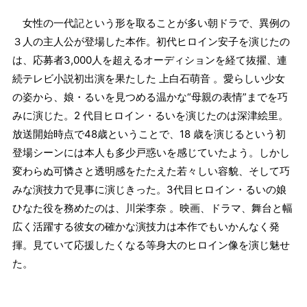
女性の一代記という形を取ることが多い朝ドラで、異例の
３人の主人公が登場した本作。初代ヒロイン安子を演じたの
は、応募者3,000人を超えるオーディションを経て抜擢、連
続テレビ小説初出演を果たした 上白石萌音 。愛らしい少女
の姿から、娘・るいを見つめる温かな“母親の表情”までを巧
みに演じた。2 代目ヒロイン・るいを演じたのは深津絵里。
放送開始時点で48歳ということで、18 歳を演じるという初
登場シーンには本人も多少戸惑いを感じていたよう。しかし
変わらぬ可憐さと透明感をたたえた若々しい容貌、そして巧
みな演技力で見事に演じきった。3代目ヒロイン・るいの娘
ひなた役を務めたのは、川栄李奈 。映画、ドラマ、舞台と幅
広く活躍する彼女の確かな演技力は本作でもいかんなく発
揮。見ていて応援したくなる等身大のヒロイン像を演じ魅せ
た。