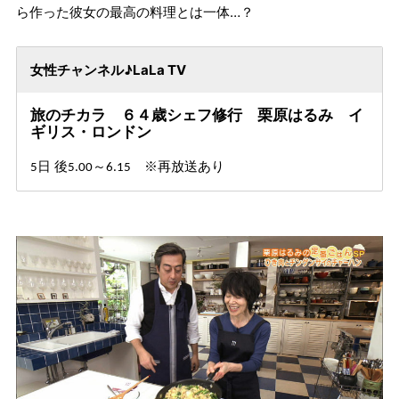
ら作った彼女の最高の料理とは一体…？
女性チャンネル♪LaLa TV
旅のチカラ ６４歳シェフ修行 栗原はるみ イ
ギリス・ロンドン
日 後
～
再放送あり
5
5.00
6.15
※