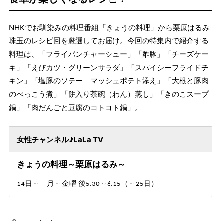
NHKでお馴染みの料理番組「きょうの料理」から栗原はるみ
珠玉のレシピ回を厳選してお届け。今回の特集内で紹介する
料理は、「フライパンチャーシュー」「酢豚」「チーズケー
キ」「えびカツ・グリーンサラダ」「スパイシーフライドチ
キン」「塩豚のソテー マッシュポテト添え」「大根と豚肉
のべっこう煮」「餅入り茶碗（わん）蒸し」「きのこスープ
鍋」「肉だんごと豆腐のコトコト鍋」。
女性チャンネル♪LaLa TV
きょうの料理～栗原はるみ～
日～
月～金曜 後
～
（～
日）
14
5.30
6.15
25