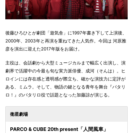
後藤ひろひとが劇団「遊気舎」に1997年書き下して上演後、
2000年、2003年と再演を重ねてきた人気作。今回は 河原雅
彦を演出に迎えた2017年版をお届け。
主役は、会話劇から大型ミュージカルまで幅広く出演し、演
劇界で活躍中の今最も旬な実力派俳優、成河（そんは）。ヒ
ロインには存在感と透明感が際立ち、確かな演技力に定評が
ある、ミムラ。そして、物語の鍵となる青年を舞台『パタリ
ロ！』のパタリロ役で話題となった加藤諒が演じる。
衛星劇場
PARCO & CUBE 20th present「人間風車」