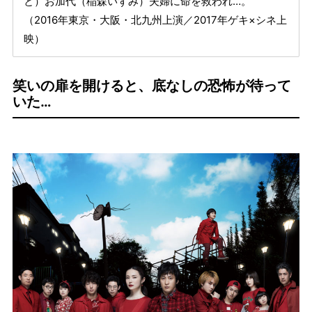
と）お加代（稲森いずみ）夫婦に命を救われ…。
（2016年東京・大阪・北九州上演／2017年ゲキ×シネ上
映）
笑いの扉を開けると、底なしの恐怖が待って
いた…