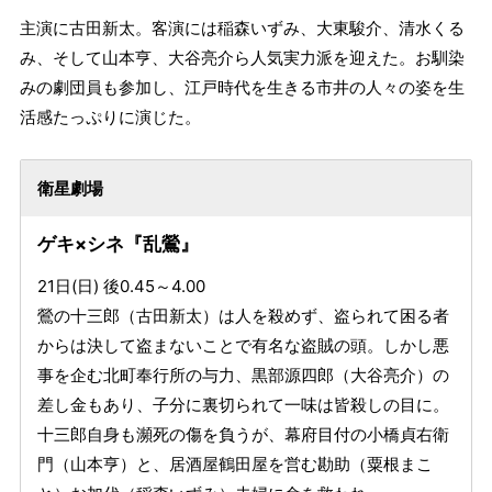
主演に古田新太。客演には稲森いずみ、大東駿介、清水くる
み、そして山本亨、大谷亮介ら人気実力派を迎えた。お馴染
みの劇団員も参加し、江戸時代を生きる市井の人々の姿を生
活感たっぷりに演じた。
衛星劇場
ゲキ×シネ『乱鶯』
21日(日) 後0.45～4.00
鶯の十三郎（古田新太）は人を殺めず、盗られて困る者
からは決して盗まないことで有名な盗賊の頭。しかし悪
事を企む北町奉行所の与力、黒部源四郎（大谷亮介）の
差し金もあり、子分に裏切られて一味は皆殺しの目に。
十三郎自身も瀕死の傷を負うが、幕府目付の小橋貞右衛
門（山本亨）と、居酒屋鶴田屋を営む勘助（粟根まこ