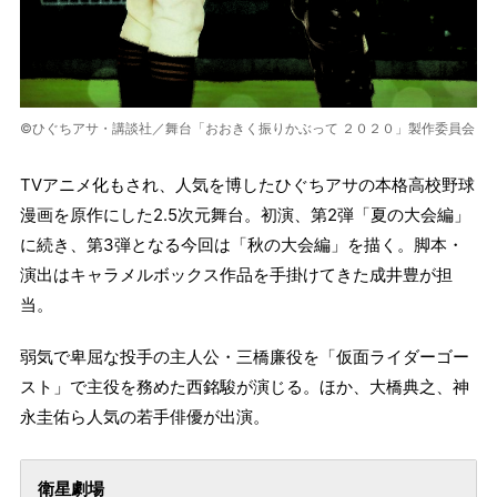
©ひぐちアサ・講談社／舞台「おおきく振りかぶって ２０２０」製作委員会
TVアニメ化もされ、人気を博したひぐちアサの本格高校野球
漫画を原作にした2.5次元舞台。初演、第2弾「夏の大会編」
に続き、第3弾となる今回は「秋の大会編」を描く。脚本・
演出はキャラメルボックス作品を手掛けてきた成井豊が担
当。
弱気で卑屈な投手の主人公・三橋廉役を「仮面ライダーゴー
スト」で主役を務めた西銘駿が演じる。ほか、大橋典之、神
永圭佑ら人気の若手俳優が出演。
衛星劇場